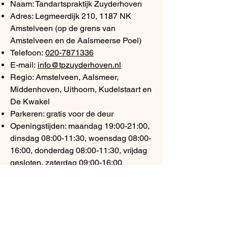
Naam: Tandartspraktijk Zuyderhoven
Adres: Legmeerdijk 210, 1187 NK
Amstelveen (op de grens van
Amstelveen en de Aalsmeerse Poel)
Telefoon:
020-7871336
E-mail:
info@tpzuyderhoven.nl
Regio: Amstelveen, Aalsmeer,
Middenhoven, Uithoorn, Kudelstaart en
De Kwakel
Parkeren: gratis voor de deur
Openingstijden: maandag 19:00-21:00,
dinsdag 08:00-11:30, woensdag 08:00-
16:00, donderdag 08:00-11:30, vrijdag
gesloten, zaterdag 09:00-16:00
Nieuwe patiënten: welkom, ook op
zaterdag en maandagavond
Veelgestelde vragen
Is een tandvleesbehandeling pijnlijk?