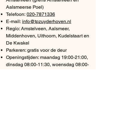
Aalsmeerse Poel)
Telefoon:
020-7871336
E-mail:
info@tpzuyderhoven.nl
Regio: Amstelveen, Aalsmeer,
Middenhoven, Uithoorn, Kudelstaart en
De Kwakel
Parkeren: gratis voor de deur
Openingstijden: maandag 19:00-21:00,
dinsdag 08:00-11:30, woensdag 08:00-
16:00, donderdag 08:00-11:30, vrijdag
gesloten, zaterdag 09:00-16:00
Nieuwe patiënten: welkom
Veelgestelde vragen
Is Airflow gebitsreiniging pijnlijk?
Nee, de meeste patiënten vinden het
comfortabeler dan traditioneel scalen.
De poederstraal raakt het oppervlak