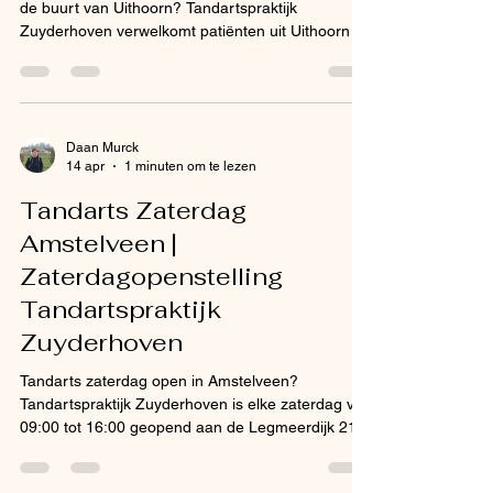
de buurt van Uithoorn? Tandartspraktijk
Zuyderhoven verwelkomt patiënten uit Uithoorn en
omgeving met open armen. Onze moderne
praktijk aan de Legmeerdijk 210 in Amstelveen is
slechts 10 tot 12 minuten rijden vanuit het centrum
van Uithoorn. Nieuwe patiënten zijn van harte
welkom en de eerste 100 inschrijvingen
Daan Murck
14 apr
1 minuten om te lezen
ontvangen een gratis gebitsreiniging van 20
minuten. Snel bij ons vanuit Uithoorn:
Tandarts Zaterdag
bereikbaarheid en route Tandartsprak
Amstelveen |
Zaterdagopenstelling
Tandartspraktijk
Zuyderhoven
Tandarts zaterdag open in Amstelveen?
Tandartspraktijk Zuyderhoven is elke zaterdag van
09:00 tot 16:00 geopend aan de Legmeerdijk 210
— zonder vrij te nemen naar de tandarts.