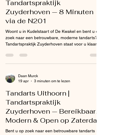
Tandartspraktijk
Zuyderhoven — 8 Minuten
via de N201
Woont u in Kudelstaart of De Kwakel en bent u op
zoek naar een betrouwbare, moderne tandarts?
Tandartspraktijk Zuyderhoven staat voor u klaar.
Onze praktijk bevindt zich op de Legmeerdijk 210
in Amstelveen, op slechts 8 tot 10 minuten rijden
via de N201. Wij verwelkomen nieuwe patiënten
en bieden een breed scala aan behandelingen,
van reguliere controles en preventieve zorg tot
Daan Murck
19 apr
3 minuten om te lezen
implantologie en esthetische tandheelkunde.
Vanuit Kudelstaart in 8 minuten bij uw tandarts Via
Tandarts Uithoorn |
de
Tandartspraktijk
Zuyderhoven — Bereikbaar,
Modern & Open op Zaterdag
Bent u op zoek naar een betrouwbare tandarts in