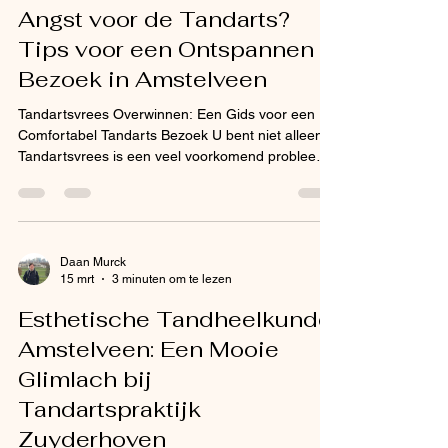
Amstelveen. Tandarts Bovenkerk: Dichtbij en
Angst voor de Tandarts?
Gemakkelijk Ber
Tips voor een Ontspannen
Bezoek in Amstelveen
Tandartsvrees Overwinnen: Een Gids voor een
Comfortabel Tandarts Bezoek U bent niet alleen.
Tandartsvrees is een veel voorkomend probleem
dat veel mensen tegenhoudt om regelmatig naar
de tandarts te gaan. Of het nu komt van
kindheidsherinnerin gen, negatieve eerdere
ervaringen, of gewoon onbekendheid met
tandheelkundige procedures - we begrijpen uw
Daan Murck
15 mrt
3 minuten om te lezen
angst. Het ironische is dat het vermijden van
tandarts bezoeken vanuit angst juist erger
Esthetische Tandheelkunde
tandproblemen kan veroorzaken. Bij Tanda
Amstelveen: Een Mooie
Glimlach bij
Tandartspraktijk
Zuyderhoven