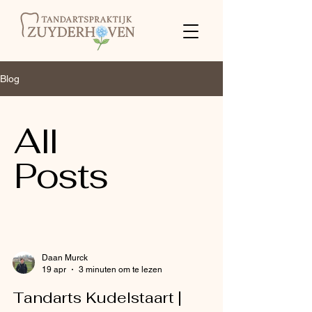
Blog
All
Posts
Daan Murck
19 apr
3 minuten om te lezen
Tandarts Kudelstaart |