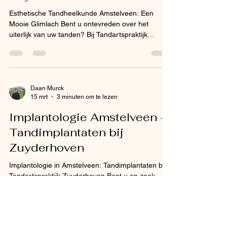
Esthetische Tandheelkunde Amstelveen: Een
Mooie Glimlach Bent u ontevreden over het
uiterlijk van uw tanden? Bij Tandartspraktijk
Zuyderhoven in Amstelveen kunt u terecht voor
hoogwaardige esthetische tandheelkunde. Met
moderne behandelingen zoals tanden bleken,
facings en composiet bonding helpen wij u aan
een stralend mooie glimlach. Ontdek alle
Daan Murck
15 mrt
3 minuten om te lezen
mogelijkheden van esthetische tandheelkunde in
Amstelveen. Wat is esthetische tandheelkunde?
Implantologie Amstelveen -
Esthetische tandheelkunde concentreer
Tandimplantaten bij
Zuyderhoven
Implantologie in Amstelveen: Tandimplantaten bij
Tandartspraktijk Zuyderhoven Bent u op zoek
naar een betrouwbare implantoloog in
Amstelveen? Tandartspraktijk Zuyderhoven biedt
hoogwaardige implantologie voor patiënten uit
Amstelveen, Aalsmeer, Uithoorn en Bovenkerk.