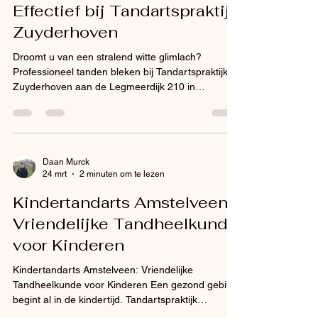
Effectief bij Tandartspraktijk
Zuyderhoven
Droomt u van een stralend witte glimlach?
Professioneel tanden bleken bij Tandartspraktijk
Zuyderhoven aan de Legmeerdijk 210 in
Amstelveen is veilig, effectief en betaalbaar. Onze
praktijk ligt op slechts vijf minuten rijden van het
centrum van Aalsmeer via de N196. Patienten uit
Aalsmeer, Amstelveen, Uithoorn en omgeving zijn
van harte welkom voor een intake. Wat is
Daan Murck
24 mrt
2 minuten om te lezen
professioneel tanden bleken? Professioneel
tanden bleken is een cosmetische
Kindertandarts Amstelveen:
tandheelkundige behandeling waarb
Vriendelijke Tandheelkunde
voor Kinderen
Kindertandarts Amstelveen: Vriendelijke
Tandheelkunde voor Kinderen Een gezond gebit
begint al in de kindertijd. Tandartspraktijk
Zuyderhoven aan Legmeerdijk 210 in Amstelveen