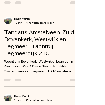
specialiseert zich in kindvriendelijke
tandheelkunde. Met onze ervaren kindertandarts
zorgen we ervoor dat kinderen uit Amstelveen,
Aalsmeer en Uithoorn positieve tandheelkundige
Daan Murck
19 mrt
4 minuten om te lezen
ervaringen opdoen die een leven lang effect
hebben. Waarom een kindertandarts in plaats van
Tandarts Amstelveen-Zuid:
een gewone tandarts? Een gespecia
Bovenkerk, Westwijk en
Legmeer - Dichtbij
Legmeerdijk 210
Woont u in Bovenkerk, Westwijk of Legmeer in
Amstelveen-Zuid? Dan is Tandartspraktijk
Zuyderhoven aan Legmeerdijk 210 uw ideale
tandarts. We bevinden ons op de grens van deze
drie buurten, wat betekent dat u slechts enkele
minuten rijden van uw huis hoeft te zijn voor een
afspraak. Dit artikel helpt u inzicht te krijgen in de
bereikbaarheid van onze praktijk vanuit elk van
Daan Murck
15 mrt
2 minuten om te lezen
deze drie populaire wijken in het zuiden van